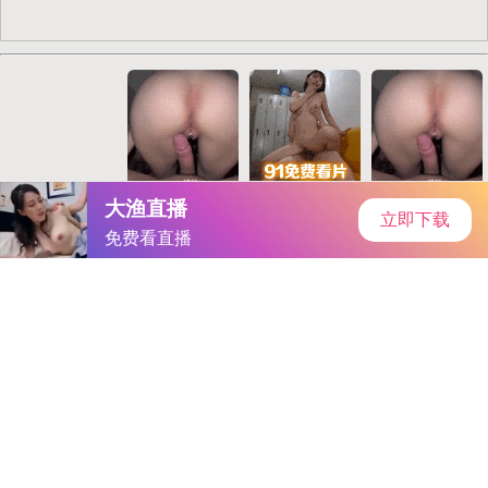
IT猫扑网
首页
安卓软件
安卓游戏
专题
主页
>
手机软件
>
其他
> 终末的女武神樱花动漫在线观看
终末的女武神樱花动漫在线观看
大小：288.8MB
类别：其他
语言：简体中文
系统：Android or ios